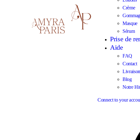
Crème
Gommag
Masque
Sérum
Prise de r
Aide
FAQ
Contact
Livraiso
Blog
Notre His
Connect to your accou