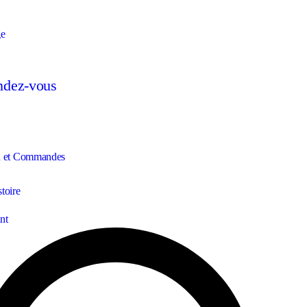
e
endez-vous
n et Commandes
toire
nt