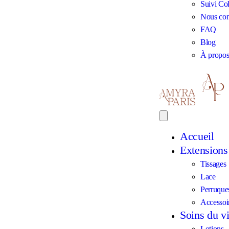
Suivi Col
Nous con
FAQ
Blog
À propo
Accueil
Extensions 
Tissages
Lace
Perruque
Accessoi
Soins du v
Lotions