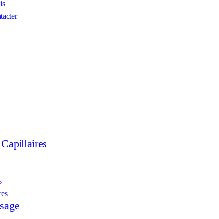
is
tacter
s
Capillaires
s
res
isage